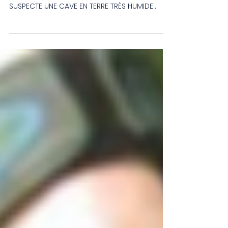
PRÉSENCE D’AMIANTE EN 24H
QUAND DOIT-ON SUGGÉRER UNE ANALYSE POUR
LA QUALITÉ DE L’AIR? LORSQU’IL Y A: UNE ODEUR
SUSPECTE UNE CAVE EN TERRE TRÈS HUMIDE
DES...